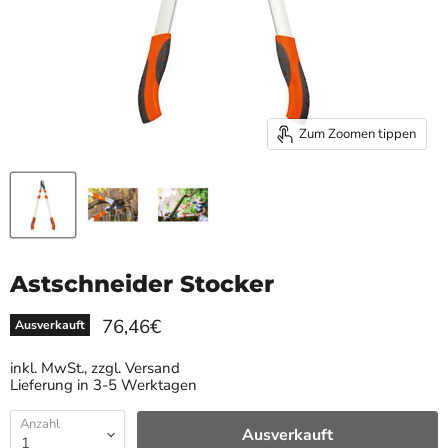
Zum Zoomen tippen
Astschneider Stocker
Aktueller Preis
76,46€
Ausverkauft
inkl. MwSt., zzgl. Versand
Lieferung in 3-5 Werktagen
Anzahl
Ausverkauft