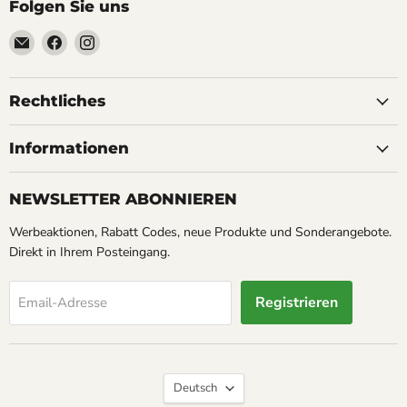
Folgen Sie uns
Email
Finden
Finden
Soyoucheck
Sie
Sie
Großvertrieb
uns
uns
&
auf
auf
Rechtliches
Werbeartikel
Facebook
Instagram
Service
Informationen
NEWSLETTER ABONNIEREN
Werbeaktionen, Rabatt Codes, neue Produkte und Sonderangebote.
Direkt in Ihrem Posteingang.
Registrieren
Email-Adresse
Sprache
Deutsch