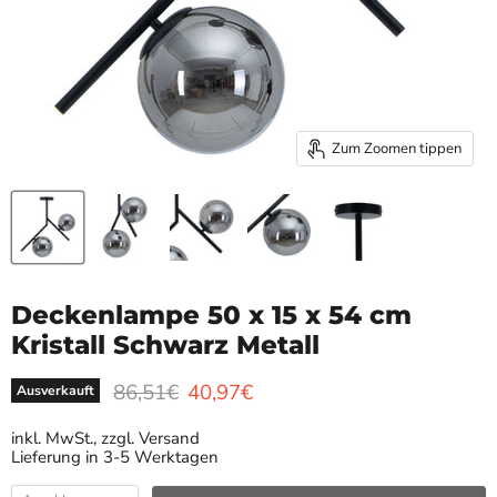
Zum Zoomen tippen
Deckenlampe 50 x 15 x 54 cm
Kristall Schwarz Metall
Ursprünglicher Preis
Aktueller Preis
86,51€
40,97€
Ausverkauft
inkl. MwSt., zzgl. Versand
Lieferung in 3-5 Werktagen