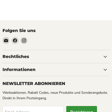
Folgen Sie uns
Email
Finden
Finden
Soyoucheck
Sie
Sie
Großvertrieb
uns
uns
&
auf
auf
Rechtliches
Werbeartikel
Facebook
Instagram
Service
Informationen
NEWSLETTER ABONNIEREN
Werbeaktionen, Rabatt Codes, neue Produkte und Sonderangebote.
Direkt in Ihrem Posteingang.