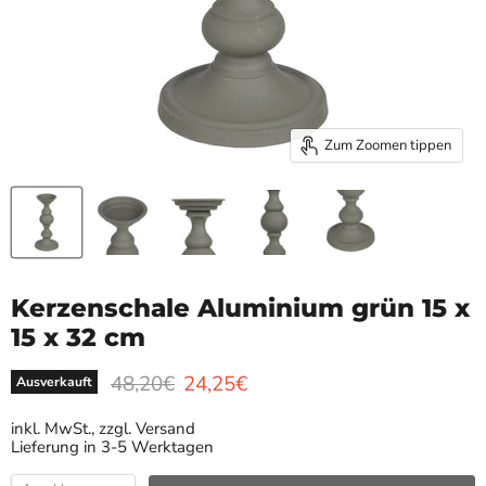
Zum Zoomen tippen
Kerzenschale Aluminium grün 15 x
15 x 32 cm
Ursprünglicher Preis
Aktueller Preis
48,20€
24,25€
Ausverkauft
inkl. MwSt., zzgl. Versand
Lieferung in 3-5 Werktagen