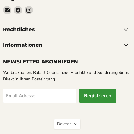
Email
Finden
Finden
Soyoucheck
Sie
Sie
Großvertrieb
uns
uns
&
auf
auf
Rechtliches
Werbeartikel
Facebook
Instagram
Service
Informationen
NEWSLETTER ABONNIEREN
Werbeaktionen, Rabatt Codes, neue Produkte und Sonderangebote.
Direkt in Ihrem Posteingang.
Registrieren
Email-Adresse
Sprache
Deutsch