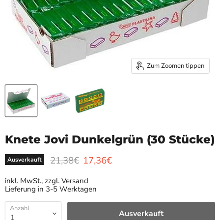
Zum Zoomen tippen
Knete Jovi Dunkelgrün (30 Stücke)
Ursprünglicher Preis
Aktueller Preis
21,38€
17,36€
Ausverkauft
inkl. MwSt., zzgl. Versand
Lieferung in 3-5 Werktagen
Anzahl
Ausverkauft