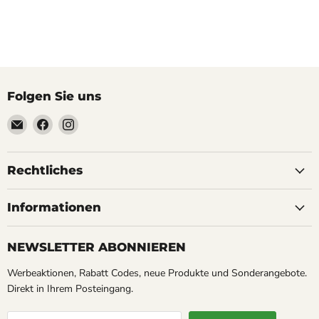
Folgen Sie uns
Email
Finden
Finden
Soyoucheck
Sie
Sie
Großvertrieb
uns
uns
&
auf
auf
Rechtliches
Werbeartikel
Facebook
Instagram
Service
Informationen
NEWSLETTER ABONNIEREN
Werbeaktionen, Rabatt Codes, neue Produkte und Sonderangebote.
Direkt in Ihrem Posteingang.