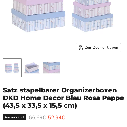
Zum Zoomen tippen
Satz stapelbarer Organizerboxen
DKD Home Decor Blau Rosa Pappe
(43,5 x 33,5 x 15,5 cm)
Ursprünglicher Preis
Aktueller Preis
66,69€
52,94€
Ausverkauft