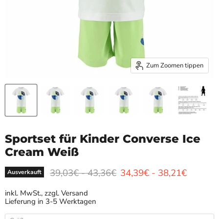
Zum Zoomen tippen
Sportset für Kinder Converse Ice
Cream Weiß
Ursprünglicher Preis
Ursprünglicher Preis
39,03€
-
43,36€
34,39€
-
38,21€
Ausverkauft
inkl. MwSt., zzgl. Versand
Lieferung in 3-5 Werktagen