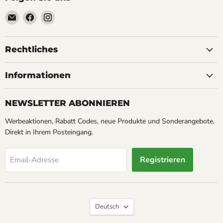
Email
Finden
Finden
Soyoucheck
Sie
Sie
Großvertrieb
uns
uns
&
auf
auf
Rechtliches
Werbeartikel
Facebook
Instagram
Service
Informationen
NEWSLETTER ABONNIEREN
Werbeaktionen, Rabatt Codes, neue Produkte und Sonderangebote.
Direkt in Ihrem Posteingang.
Registrieren
Email-Adresse
Sprache
Deutsch