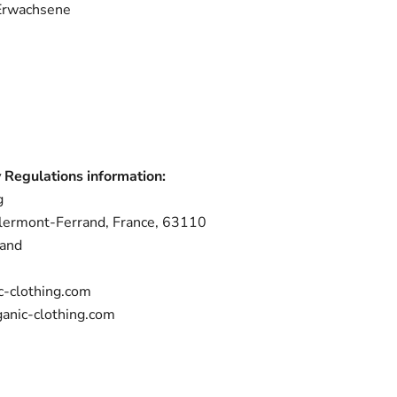
Erwachsene
 Regulations information:
g
lermont-Ferrand, France, 63110
rand
c-clothing.com
ganic-clothing.com