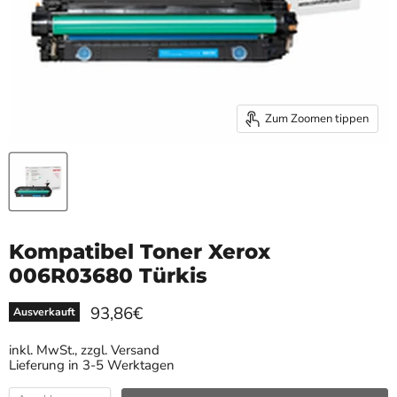
Zum Zoomen tippen
Kompatibel Toner Xerox
006R03680 Türkis
Aktueller Preis
93,86€
Ausverkauft
inkl. MwSt., zzgl. Versand
Lieferung in 3-5 Werktagen