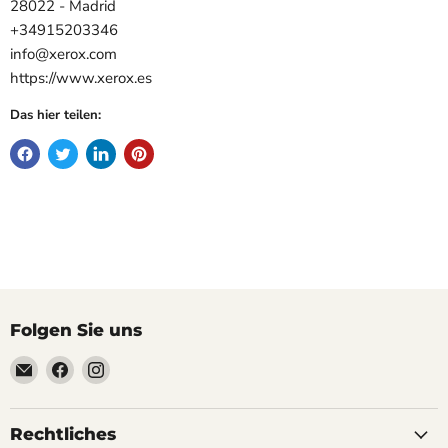
28022 - Madrid
+34915203346
info@xerox.com
https://www.xerox.es
Das hier teilen:
Folgen Sie uns
Email
Finden
Finden
Soyoucheck
Sie
Sie
Großvertrieb
uns
uns
&
auf
auf
Rechtliches