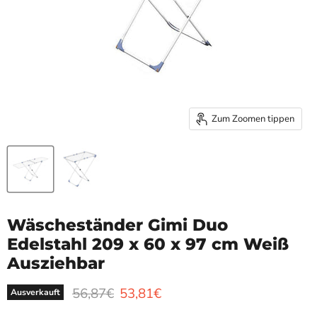
Zum Zoomen tippen
Wäscheständer Gimi Duo
Edelstahl 209 x 60 x 97 cm Weiß
Ausziehbar
Ursprünglicher Preis
Aktueller Preis
56,87€
53,81€
Ausverkauft