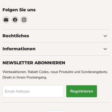
Folgen Sie uns
Email
Finden
Finden
Soyoucheck
Sie
Sie
Großvertrieb
uns
uns
&
auf
auf
Rechtliches
Werbeartikel
Facebook
Instagram
Service
Informationen
NEWSLETTER ABONNIEREN
Werbeaktionen, Rabatt Codes, neue Produkte und Sonderangebote.
Direkt in Ihrem Posteingang.
Registrieren
Email-Adresse